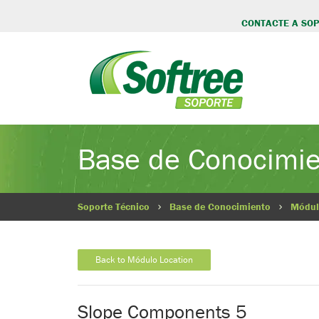
CONTACTE A SO
Base de Conocimi
Soporte Técnico
Base de Conocimiento
Módul
Back to Módulo Location
Slope Components 5