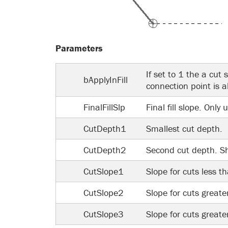
Parameters
If set to 1 the a cut 
bApplyInFill
connection point is 
FinalFillSlp
Final fill slope. Only 
CutDepth1
Smallest cut depth.
CutDepth2
Second cut depth. Sh
CutSlope1
Slope for cuts less 
CutSlope2
Slope for cuts great
CutSlope3
Slope for cuts great