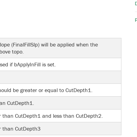
P
slope (FinalFillSlp) will be applied when the
above topo.
used if bApplyInFill is set.
ould be greater or equal to CutDepth1.
than CutDepth1.
er than CutDepth1 and less than CutDepth2.
er than CutDepth3