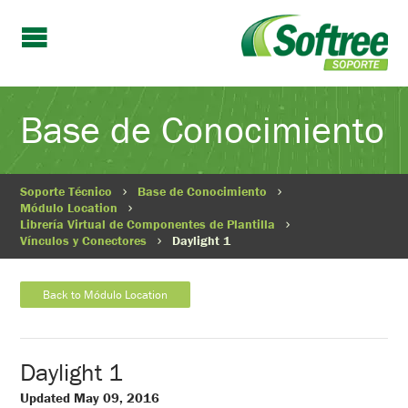
Base de Conocimiento
Soporte Técnico
Base de Conocimiento
Módulo Location
Librería Virtual de Componentes de Plantilla
Vínculos y Conectores
Daylight 1
Back to Módulo Location
Daylight 1
Updated May 09, 2016