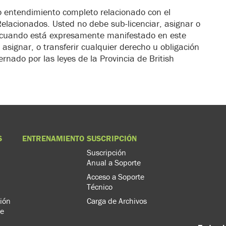
o entendimiento completo relacionado con el
Relacionados. Usted no debe sub-licenciar, asignar o
to cuando está expresamente manifestado en este
 asignar, o transferir cualquier derecho u obligación
rnado por las leyes de la Provincia de British
S
ENTRENAMIENTO
SUSCRIPCIÓN
Suscripción
Anual a Soporte
Acceso a Soporte
Técnico
ión
Carga de Archivos
de