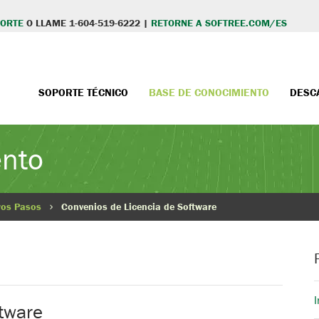
PORTE
O LLAME 1-604-519-6222 |
RETORNE A SOFTREE.COM/ES
SOPORTE TÉCNICO
BASE DE CONOCIMIENTO
DESC
ento
ros Pasos
Convenios de Licencia de Software
I
tware