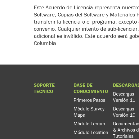
Este Acuerdo de Licencia representa nuestr
Software, Copias del Software y Materiales 
transferir la licencia o el programa, excep
convenio. Cualquier intento de sub-licenciar,
adicional es inválido. Este acuerdo será gobe
Columbia.
SOPORTE
BASE DE
DESCARGA
TÉCNICO
CONOCIMIENTO
Descargas
Primeros Pasos
Versión 11
Módulo Survey
Descargas
Mapa
Versión 10
Módulo Terrain
Documentac
& Archivos 
Módulo Location
Tutoriales